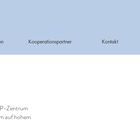
en
Kooperationspartner
Kontakt
m OP-Zentrum
eam auf hohem