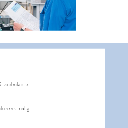
für ambulante
kra erstmalig